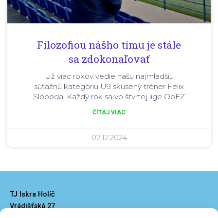
Filozofiou nášho tímu je stále
sa zdokonaľovať
Už viac rokov vedie našu najmladšiu
súťažnú kategóriu U9 skúsený tréner Felix
Sloboda. Každý rok sa vo štvrtej lige ObFZ
ČÍTAJ VIAC
02.12.2024
TJ Iskra Holíč
Vrádišťská 27
908 51 Holíč