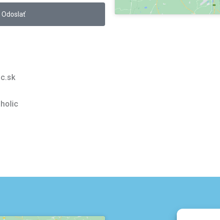
Odoslať
ic.sk
holic