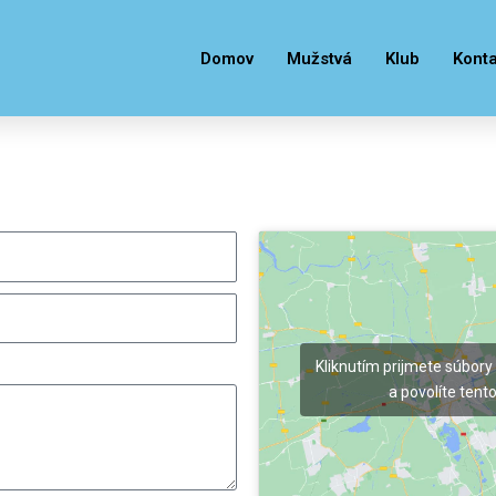
Domov
Mužstvá
Klub
Konta
Kliknutím prijmete súbory
a povolíte tent