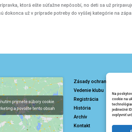
rípravka, ktorá ešte súťažne nepôsobí, no deti sa už prirpavu
 sú dokonca už v príprade potreby do vyššej kategórie na zápa
Zásady ochrany osobných
Vedenie klubu
Na poskytov
Registrácia
cookie na uk
knutím prijmete súbory cookie
technológia
História
keting a povolíte tento obsah
jedinečné I
ovplyvniť ur
Archív
Kontakt