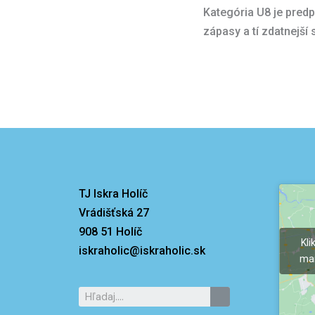
Kategória U8 je predp
zápasy a tí zdatnejší
TJ Iskra Holíč
Vrádišťská 27
908 51 Holíč
Kli
iskraholic@iskraholic.sk
mar