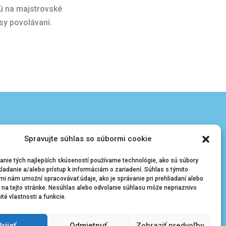
jú na majstrovské
sy povolávaní.
Spravujte súhlas so súbormi cookie
 údajov
anie tých najlepších skúseností používame technológie, ako sú súbory
ladanie a/alebo prístup k informáciám o zariadení. Súhlas s týmito
mi nám umožní spracovávať údaje, ako je správanie pri prehliadaní alebo
D na tejto stránke. Nesúhlas alebo odvolanie súhlasu môže nepriaznivo
čité vlastnosti a funkcie.
Prijať
Odmietnuť
Zobraziť predvoľby