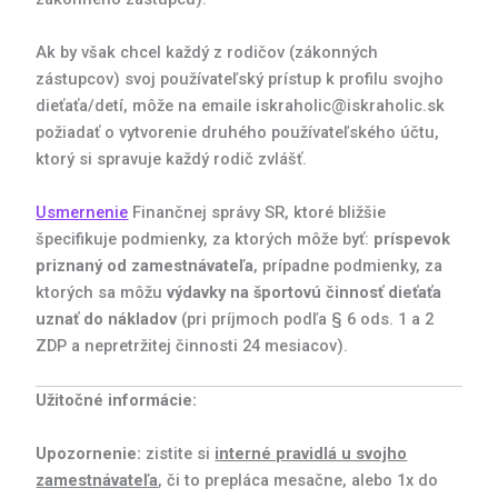
Ak by však chcel každý z rodičov (zákonných
zástupcov) svoj používateľský prístup k profilu svojho
dieťaťa/detí, môže na emaile iskraholic@iskraholic.sk
požiadať o vytvorenie druhého používateľského účtu,
ktorý si spravuje každý rodič zvlášť.
Usmernenie
Finančnej správy SR, ktoré bližšie
špecifikuje podmienky, za ktorých môže byť:
príspevok
priznaný od zamestnávateľa
, prípadne podmienky, za
ktorých sa môžu
výdavky na športovú činnosť dieťaťa
uznať do nákladov
(pri príjmoch podľa § 6 ods. 1 a 2
ZDP a nepretržitej činnosti 24 mesiacov).
Užitočné informácie:
Upozornenie:
zistite si
interné pravidlá u svojho
zamestnávateľa
, či to prepláca mesačne, alebo 1x do