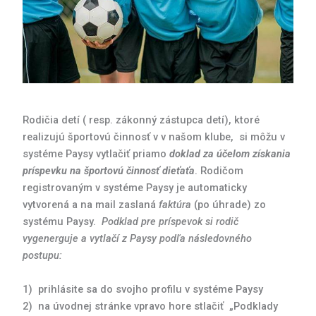
Rodičia detí ( resp. zákonný zástupca detí), ktoré
realizujú športovú činnosť v v našom klube, si môžu v
systéme Paysy vytlačiť priamo
doklad za účelom získania
príspevku na športovú činnosť dieťaťa
. Rodičom
registrovaným v systéme Paysy je automaticky
vytvorená a na mail zaslaná
faktúra
(po úhrade) zo
systému Paysy.
Podklad pre príspevok si rodič
vygenerguje a vytlačí z Paysy podľa následovného
postupu:
1) prihlásite sa do svojho profilu v systéme Paysy
2) na úvodnej stránke vpravo hore stlačiť „Podklady