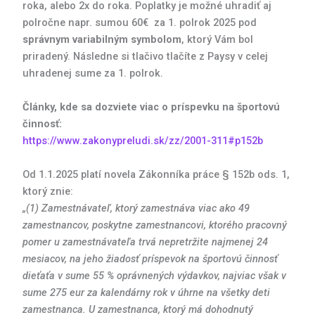
roka, alebo 2x do roka. Poplatky je možné uhradiť aj
polročne napr. sumou 60€ za 1. polrok 2025 pod
správnym variabilným symbolom
, ktorý Vám bol
priradený. Následne si tlačivo tlačíte z Paysy v celej
uhradenej sume za 1. polrok.
Články, kde sa dozviete viac o príspevku na športovú
činnosť:
https://www.zakonypreludi.sk/zz/2001-311#p152b
Od 1.1.2025 platí novela Zákonníka práce § 152b ods. 1,
ktorý znie:
„(1) Zamestnávateľ, ktorý zamestnáva viac ako 49
zamestnancov, poskytne zamestnancovi, ktorého pracovný
pomer u zamestnávateľa trvá nepretržite najmenej 24
mesiacov, na jeho žiadosť príspevok na športovú činnosť
dieťaťa v sume 55 % oprávnených výdavkov, najviac
však v
sume 275 eur za kalendárny rok v úhrne na všetky deti
zamestnanca. U zamestnanca, ktorý má dohodnutý