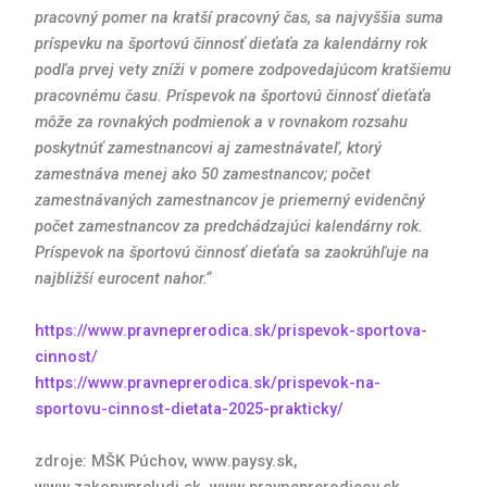
pracovný pomer na kratší pracovný čas, sa najvyššia suma
príspevku na športovú činnosť dieťaťa za kalendárny rok
podľa prvej vety zníži v pomere zodpovedajúcom kratšiemu
pracovnému času. Príspevok na športovú činnosť dieťaťa
môže za rovnakých podmienok a v rovnakom rozsahu
poskytnúť zamestnancovi aj zamestnávateľ, ktorý
zamestnáva menej ako 50 zamestnancov; počet
zamestnávaných zamestnancov je priemerný evidenčný
počet zamestnancov za predchádzajúci kalendárny rok.
Príspevok na športovú činnosť dieťaťa sa zaokrúhľuje na
najbližší eurocent nahor.“
https://www.pravneprerodica.sk/prispevok-sportova-
cinnost/
https://www.pravneprerodica.sk/prispevok-na-
sportovu-cinnost-dietata-2025-prakticky/
zdroje: MŠK Púchov, www.paysy.sk,