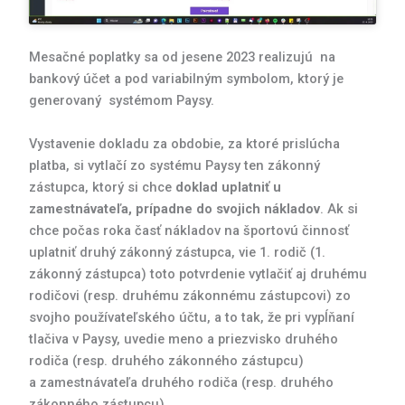
Mesačné poplatky sa od jesene 2023 realizujú na
bankový účet a pod variabilným symbolom, ktorý je
generovaný systémom Paysy.
Vystavenie dokladu za obdobie, za ktoré prislúcha
platba, si vytlačí zo systému Paysy ten zákonný
zástupca, ktorý si chce
doklad uplatniť u
zamestnávateľa, prípadne do svojich nákladov
. Ak si
chce počas roka časť nákladov na športovú činnosť
uplatniť druhý zákonný zástupca, vie 1. rodič (1.
zákonný zástupca) toto potvrdenie vytlačiť aj druhému
rodičovi (resp. druhému zákonnému zástupcovi) zo
svojho používateľského účtu, a to tak, že pri vypĺňaní
tlačiva v Paysy, uvedie meno a priezvisko druhého
rodiča (resp. druhého zákonného zástupcu)
a zamestnávateľa druhého rodiča (resp. druhého
zákonného zástupcu).