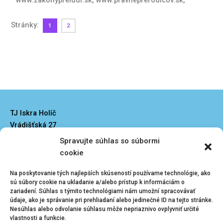
www.zakonypreludi.sk, www.pravneprerodicov.sk,
Stránky:
1
2
TJ Iskra Holíč
Vrádišťská 27
908 51 Holíč
Spravujte súhlas so súbormi
iskraholic@iskraholic.sk
cookie
Na poskytovanie tých najlepších skúseností používame technológie, ako
sú súbory cookie na ukladanie a/alebo prístup k informáciám o
zariadení. Súhlas s týmito technológiami nám umožní spracovávať
údaje, ako je správanie pri prehliadaní alebo jedinečné ID na tejto stránke.
Nesúhlas alebo odvolanie súhlasu môže nepriaznivo ovplyvniť určité
Kliknutím prijmete
Menu
vlastnosti a funkcie.