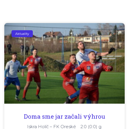
Aktuality
Doma sme jar začali výhrou
Iskra Holíč – FK Oreské 2:0 (0:0) g.