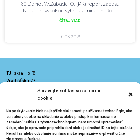
60.Daniel, 77.Zabadal O. (PK) report zápasu
Naladení vysokou výhrou z minulého kola
ČÍTAJ VIAC
16.03.2025
TJ Iskra Holíč
Vrádišťská 27
908 51 Holíč
Spravujte súhlas so súbormi
iskraholic@iskraholic.sk
cookie
Na poskytovanie tých najlepších skúseností používame technológie, ako
sú súbory cookie na ukladanie a/alebo prístup k informáciám o
zariadení. Súhlas s týmito technológiami nám umožní spracovávať
údaje, ako je správanie pri prehliadaní alebo jedinečné ID na tejto stránke.
Nesúhlas alebo odvolanie súhlasu môže nepriaznivo ovplyvniť určité
Kliknutím prijmete
Menu
vlastnosti a funkcie.