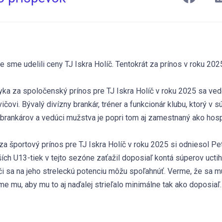
e sme udelili ceny TJ Iskra Holíč. Tentokrát za prínos v roku 202
a za spoločenský prínos pre TJ Iskra Holíč v roku 2025 sa ved
ičovi. Bývalý divízny brankár, tréner a funkcionár klubu, ktorý v 
 brankárov a vedúci mužstva je popri tom aj zamestnaný ako hosp
a športový prínos pre TJ Iskra Holíč v roku 2025 si odniesol Pet
ích U13-tiek v tejto sezóne zaťažil doposiaľ kontá súperov uct
či sa na jeho streleckú potenciu môžu spoľahnúť. Verme, že sa m
eme mu, aby mu to aj naďalej strieľalo minimálne tak ako doposiaľ.