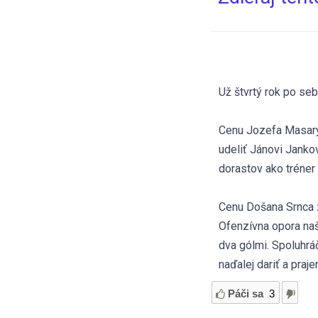
Už štvrtý rok po seb
Cenu Jozefa Masaryk
udeliť Jánovi Jankov
dorastov ako tréner
Cenu Došana Srnca z
Ofenzívna opora naš
dva gólmi. Spoluhrá
naďalej dariť a praj
Páči sa
3