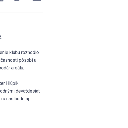
5.
enie klubu rozhodlo
súčasnosti pôsobí u
odár areálu.
er Hlúpik.
ihodnými deväťdesiat
u u nás bude aj