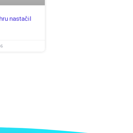
hru nastačil
26