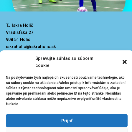
TJ Iskra Holíč
Vrádišťská 27
908 51 Holíč
iskraholic@iskraholic.sk
Spravujte súhlas so súbormi
cookie
Na poskytovanie tých najlepších skúseností používame technológie, ako
sú súbory cookie na ukladanie a/alebo prístup k informáciám o zariadení.
Kliknutím prijmete
Menu
Súhlas s týmito technológiami nám umožní spracovávať údaje, ako je
súbory cookie
správanie pri prehliadaní alebo jedinečné ID na tejto stránke. Nesúhlas
marketing a
alebo odvolanie súhlasu môže nepriaznivo ovplyvniť určité vlastnosti a
Zásady ochrany osobných údajov
Vedenie klubu
funkcie.
povolíte tento
obsah
Prijať