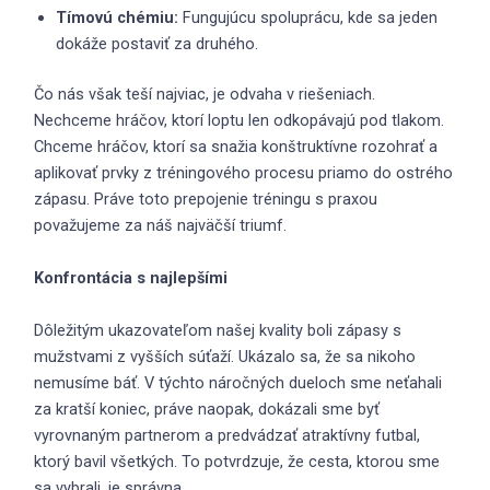
Tímovú chémiu:
Fungujúcu spoluprácu, kde sa jeden
dokáže postaviť za druhého.
Čo nás však teší najviac, je odvaha v riešeniach.
Nechceme hráčov, ktorí loptu len odkopávajú pod tlakom.
Chceme hráčov, ktorí sa snažia konštruktívne rozohrať a
aplikovať prvky z tréningového procesu priamo do ostrého
zápasu. Práve toto prepojenie tréningu s praxou
považujeme za náš najväčší triumf.
Konfrontácia s najlepšími
Dôležitým ukazovateľom našej kvality boli zápasy s
mužstvami z vyšších súťaží. Ukázalo sa, že sa nikoho
nemusíme báť. V týchto náročných dueloch sme neťahali
za kratší koniec, práve naopak, dokázali sme byť
vyrovnaným partnerom a predvádzať atraktívny futbal,
ktorý bavil všetkých. To potvrdzuje, že cesta, ktorou sme
sa vybrali, je správna.