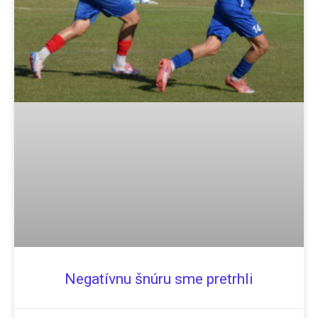
Negatívnu šnúru sme pretrhli