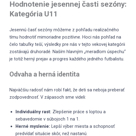
Hodnotenie jesennej časti sezóny:
Kategória U11
Jesennú časť sezóny môžeme z pohľadu realizačného
tímu hodnotiť mimoriadne pozitívne. Hoci nás pohľad na
čelo tabuľky teší, výsledky pre nás v tejto vekovej kategórii
zostávajú druhoradé. Naším hlavným „meradlom úspechu“
je totiž herný prejav a progres každého jedného futbalistu.
Odvaha a herná identita
Najväčšiu radosť nám robí fakt, že deti sa neboja preberať
zodpovednosť. V zápasoch sme videli:
Individuálny rast:
Zlepšenie práce s loptou a
sebavedomie v súbojoch 1 na 1.
Herné myslenie:
Lepší výber miesta a schopnosť
predvídať situácie skôr, než nastanú.