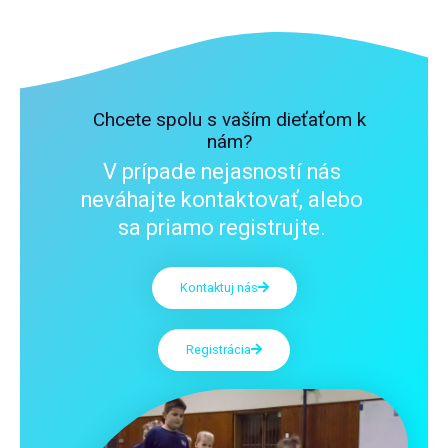
Chcete spolu s vaším dieťaťom k
nám?
V prípade nejasností nás
neváhajte kontaktovať, alebo
sa priamo registrujte.
Kontaktuj nás
Registrácia