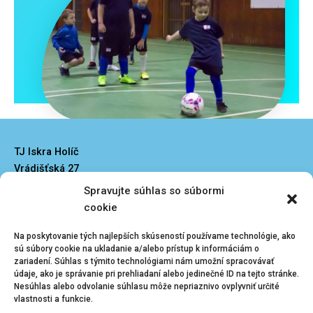
TJ Iskra Holíč
Vrádišťská 27
908 51 Holíč
Spravujte súhlas so súbormi
iskraholic@iskraholic.sk
cookie
Na poskytovanie tých najlepších skúseností používame technológie, ako
sú súbory cookie na ukladanie a/alebo prístup k informáciám o
zariadení. Súhlas s týmito technológiami nám umožní spracovávať
údaje, ako je správanie pri prehliadaní alebo jedinečné ID na tejto stránke.
Nesúhlas alebo odvolanie súhlasu môže nepriaznivo ovplyvniť určité
Kliknutím prijmete
Menu
vlastnosti a funkcie.
súbory cookie