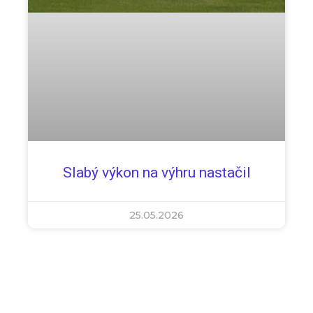
Slabý výkon na výhru nastačil
25.05.2026