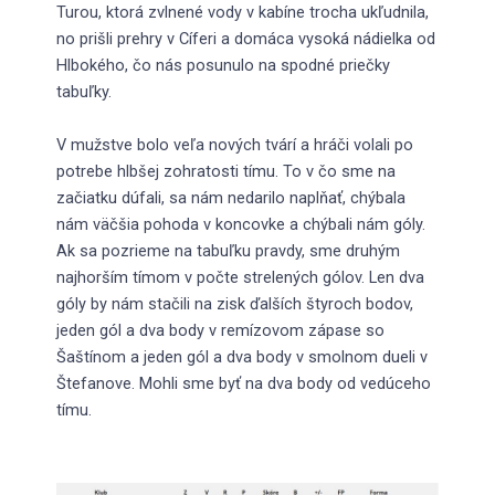
Turou, ktorá zvlnené vody v kabíne trocha ukľudnila,
no prišli prehry v Cíferi a domáca vysoká nádielka od
Hlbokého, čo nás posunulo na spodné priečky
tabuľky.
V mužstve bolo veľa nových tvárí a hráči volali po
potrebe hlbšej zohratosti tímu. To v čo sme na
začiatku dúfali, sa nám nedarilo naplňať, chýbala
nám väčšia pohoda v koncovke a chýbali nám góly.
Ak sa pozrieme na tabuľku pravdy, sme druhým
najhorším tímom v počte strelených gólov. Len dva
góly by nám stačili na zisk ďalších štyroch bodov,
jeden gól a dva body v remízovom zápase so
Šaštínom a jeden gól a dva body v smolnom dueli v
Štefanove. Mohli sme byť na dva body od vedúceho
tímu.