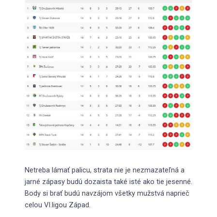
Netreba lámať palicu, strata nie je nezmazateľná a
jarné zápasy budú dozaista také isté ako tie jesenné.
Body si brať budú navzájom všetky mužstvá naprieč
celou VI.ligou Západ.