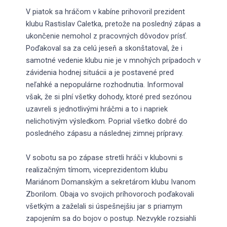
V piatok sa hráčom v kabíne prihovoril prezident
klubu Rastislav Caletka, pretože na posledný zápas a
ukončenie nemohol z pracovných dôvodov prísť.
Poďakoval sa za celú jeseň a skonštatoval, že i
samotné vedenie klubu nie je v mnohých prípadoch v
závidenia hodnej situácii a je postavené pred
neľahké a nepopulárne rozhodnutia. Informoval
však, že si plní všetky dohody, ktoré pred sezónou
uzavreli s jednotlivými hráčmi a to i napriek
nelichotivým výsledkom. Poprial všetko dobré do
posledného zápasu a následnej zimnej prípravy.
V sobotu sa po zápase stretli hráči v klubovni s
realizačným tímom, viceprezidentom klubu
Mariánom Domanským a sekretárom klubu Ivanom
Zborilom. Obaja vo svojich príhovoroch poďakovali
všetkým a zaželali si úspešnejšiu jar s priamym
zapojením sa do bojov o postup. Nezvykle rozsiahli