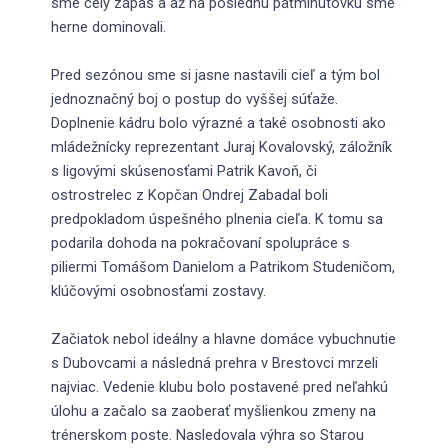
sme celý zápas a až na poslednú päťminútovku sme
herne dominovali.
Pred sezónou sme si jasne nastavili cieľ a tým bol
jednoznačný boj o postup do vyššej súťaže.
Doplnenie kádru bolo výrazné a také osobnosti ako
mládežnícky reprezentant Juraj Kovalovský, záložník
s ligovými skúsenosťami Patrik Kavoň, či
ostrostrelec z Kopčan Ondrej Zabadal boli
predpokladom úspešného plnenia cieľa. K tomu sa
podarila dohoda na pokračovaní spolupráce s
piliermi Tomášom Danielom a Patrikom Studeničom,
klúčovými osobnosťami zostavy.
Začiatok nebol ideálny a hlavne domáce vybuchnutie
s Dubovcami a následná prehra v Brestovci mrzeli
najviac. Vedenie klubu bolo postavené pred neľahkú
úlohu a začalo sa zaoberať myšlienkou zmeny na
trénerskom poste. Nasledovala výhra so Starou