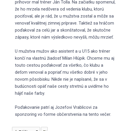
príhovor mal tréner Ján Tolla. Na začiatku spomenul,
že ho mrzela nedôvera od vedenia klubu, ktorú
pociťoval, ale je rád, že u mužstva zostal a môže sa
venovať kvalitnej zimnej príprave. Taktiež sa hráčom
poďakoval za celú jar a skonštatoval, že skutočne
zápasy, ktoré nám výsledkovo nevyšli, môžu mrzieť.
U mužstva mužov ako asistent a u U15 ako tréner
končí na vlastnú žiadosť Milan Hlúpik. Chceme mu aj
touto cestou poďakovať za všetko, čo klubu a
deťom venoval a popriať mu všetko dobré v jeho
novom pôsobisku. Nikde nie je napísané, že sa v
budúcnosti opäť naše cesty stretnú a uvidíme ho
hájiť naše farby.
Poďakovanie patrí aj Jozefovi Vrablicovi za
sponzoring vo forme občerstvenia na tento večer.