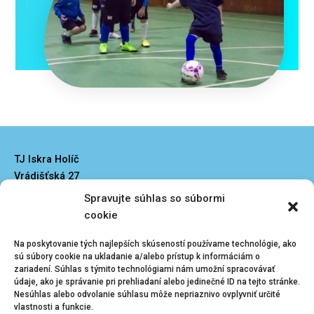
TJ Iskra Holíč
Vrádišťská 27
908 51 Holíč
Spravujte súhlas so súbormi
iskraholic@iskraholic.sk
cookie
Na poskytovanie tých najlepších skúseností používame technológie, ako
sú súbory cookie na ukladanie a/alebo prístup k informáciám o
zariadení. Súhlas s týmito technológiami nám umožní spracovávať
údaje, ako je správanie pri prehliadaní alebo jedinečné ID na tejto stránke.
Nesúhlas alebo odvolanie súhlasu môže nepriaznivo ovplyvniť určité
Kliknutím prijmete
Menu
vlastnosti a funkcie.