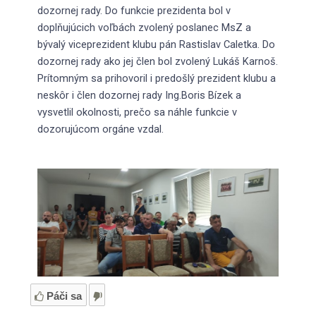
dozornej rady. Do funkcie prezidenta bol v
doplňujúcich voľbách zvolený poslanec MsZ a
bývalý viceprezident klubu pán Rastislav Caletka. Do
dozornej rady ako jej člen bol zvolený Lukáš Karnoš.
Prítomným sa prihovoril i predošlý prezident klubu a
neskôr i člen dozornej rady Ing.Boris Bízek a
vysvetlil okolnosti, prečo sa náhle funkcie v
dozorujúcom orgáne vzdal.
Páči sa