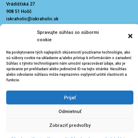
Vrádišťská 27
908 51 Holíč
iskraholic@iskraholic.sk
Spravujte súhlas so súbormi
cookie
Na poskytovanie tých najlepších skúseností používame technológie, ako
sú súbory cookie na ukladanie a/alebo prístup k informáciám o zariadení.
Kliknutím prijmete
Menu
Súhlas s týmito technológiami nám umožní spracovávať údaje, ako je
súbory cookie
správanie pri prehliadaní alebo jedinečné ID na tejto stránke. Nesúhlas
marketing a
Zásady ochrany osobných údajov
Vedenie klubu
alebo odvolanie súhlasu môže nepriaznivo ovplyvniť určité vlastnosti a
povolíte tento
funkcie.
obsah
Prijať
Odmietnuť
Zobraziť predvoľby