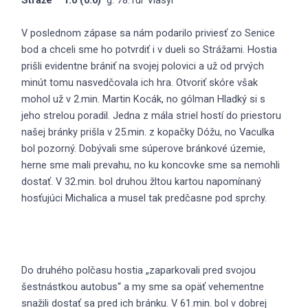
V poslednom zápase sa nám podarilo priviesť zo Senice
bod a chceli sme ho potvrdiť i v dueli so Strážami. Hostia
prišli evidentne brániť na svojej polovici a už od prvých
minút tomu nasvedčovala ich hra. Otvoriť skóre však
mohol už v 2.min. Martin Kocák, no gólman Hladký si s
jeho strelou poradil. Jedna z mála striel hostí do priestoru
našej bránky prišla v 25.min. z kopačky Dóžu, no Vaculka
bol pozorný. Dobývali sme súperove bránkové územie,
herne sme mali prevahu, no ku koncovke sme sa nemohli
dostať. V 32.min. bol druhou žltou kartou napomínaný
hosťujúci Michalica a musel tak predčasne pod sprchy.
Do druhého polčasu hostia „zaparkovali pred svojou
šestnástkou autobus“ a my sme sa opäť vehementne
snažili dostať sa pred ich bránku. V 61.min. bol v dobrej