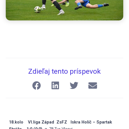
Zdieľaj tento príspevok
18.kolo VI.liga Západ ZsFZ Iskra Holíč – Spartak
Stráže 1:0 (0:0)
g. 78.Tur Vlasyi