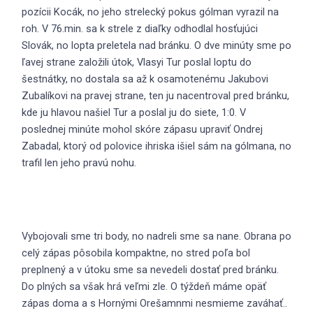
pozícii Kocák, no jeho strelecký pokus gólman vyrazil na
roh. V 76.min. sa k strele z diaľky odhodlal hosťujúci
Slovák, no lopta preletela nad bránku. O dve minúty sme po
ľavej strane založili útok, Vlasyi Tur poslal loptu do
šestnátky, no dostala sa až k osamotenému Jakubovi
Zubalíkovi na pravej strane, ten ju nacentroval pred bránku,
kde ju hlavou našiel Tur a poslal ju do siete, 1:0. V
poslednej minúte mohol skóre zápasu upraviť Ondrej
Zabadal, ktorý od polovice ihriska išiel sám na gólmana, no
trafil len jeho pravú nohu.
Vybojovali sme tri body, no nadreli sme sa nane. Obrana po
celý zápas pôsobila kompaktne, no stred poľa bol
preplnený a v útoku sme sa nevedeli dostať pred bránku.
Do plných sa však hrá veľmi zle. O týždeň máme opäť
zápas doma a s Hornými Orešamnmi nesmieme zaváhať..