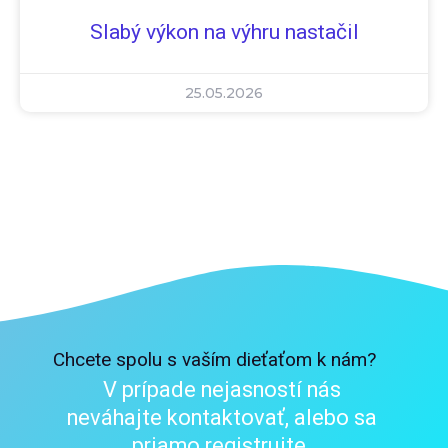
Slabý výkon na výhru nastačil
25.05.2026
Chcete spolu s vaším dieťaťom k nám?
V prípade nejasností nás
neváhajte kontaktovať, alebo sa
priamo registrujte.