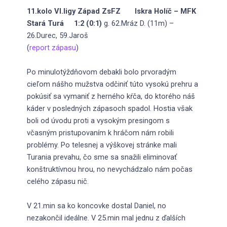
11.kolo VI.ligy Západ ZsFZ Iskra Holíč – MFK
Stará Turá 1:2 (0:1)
g. 62.Mráz D. (11m) –
26.Durec, 59.Jaroš
(
report zápasu
)
Po minulotýždňovom debakli bolo prvoradým
cieľom nášho mužstva odčiniť túto vysokú prehru a
pokúsiť sa vymaniť z herného kŕča, do ktorého náš
káder v posledných zápasoch spadol. Hostia však
boli od úvodu proti a vysokým presingom s
včasným pristupovaním k hráčom nám robili
problémy. Po telesnej a výškovej stránke mali
Turania prevahu, čo sme sa snažili eliminovať
konštruktívnou hrou, no nevychádzalo nám počas
celého zápasu nič.
V 21.min sa ko koncovke dostal Daniel, no
nezakončil ideálne. V 25.min mal jednu z ďalších