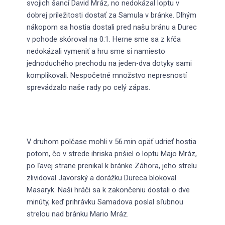
svojich šancí David Mráz, no nedokázal loptu v
dobrej príležitosti dostať za Samula v bránke. Dlhým
nákopom sa hostia dostali pred našu bránu a Durec
v pohode skóroval na 0:1. Herne sme sa z kŕča
nedokázali vymeniť a hru sme si namiesto
jednoduchého prechodu na jeden-dva dotyky sami
komplikovali. Nespočetné množstvo nepresností
sprevádzalo naše rady po celý zápas.
V druhom polčase mohli v 56.min opäť udrieť hostia
potom, čo v strede ihriska prišiel o loptu Majo Mráz,
po ľavej strane prenikal k bránke Záhora, jeho strelu
zlividoval Javorský a dorážku Dureca blokoval
Masaryk. Naši hráči sa k zakončeniu dostali o dve
minúty, keď prihrávku Samadova poslal sľubnou
strelou nad bránku Mario Mráz.