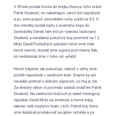
V 59.min poslali hostia do brejku Dureca, toho bránil
Patrik Studenič, no nabiehajúci Jaroš bol nepokrytý
a po zemi popod Javorského nohy zvýšil na 0:2. O
dve minútky poslal loptu z priameho kopu do
šestnástky Daniel, tam bol pri výskoku faulovaný
Studenič a naraidený pokutový kop premenil na 1:2
Mráz David.Posledných pätnásť minút sme mali
herne navrch, dostali sme súpera pod mierny tlak,
no nedokázali sme z toho nič vyťažiť.
Herné trápenie tak pokračuje, radosť z výhry sme
pocítili naposledy v siedmom kole. Zrejme by asi
nevadilo prehrať s dobrým súperom, no hra je zlá.
Za dnešný výkon si pochvalu zaslúži snáď len Patrik
Studenič. Na niektorích hráčoch je vidieť tréningový
výpadok, David Mráz sa strelecky a herne trápy,
takmer celé mužstvo hralo v kŕči. Pekná hra, ktorú
sme dokázali produkovať sa úplne vytratila a po