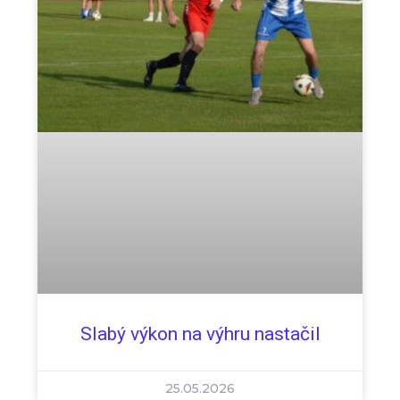
Slabý výkon na výhru nastačil
25.05.2026