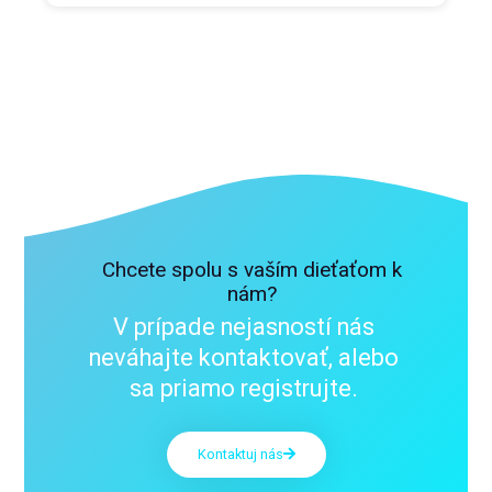
Chcete spolu s vaším dieťaťom k
nám?
V prípade nejasností nás
neváhajte kontaktovať, alebo
sa priamo registrujte.
Kontaktuj nás