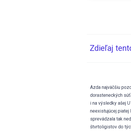
Zdieľaj ten
Azda najväčšiu pozo
dorasteneckých súťa
i na výsledky ašej 
neexistujúcej piatej
sprevádzala tak ned
štvrtoligistov do tý