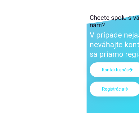
Chcete spolu s v
nám?
V prípade neja
neváhajte kont
sa priamo regis
Kontaktuj nás
Registrácia