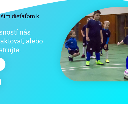
aším dieťaťom k
sností nás
aktovať, alebo
trujte.