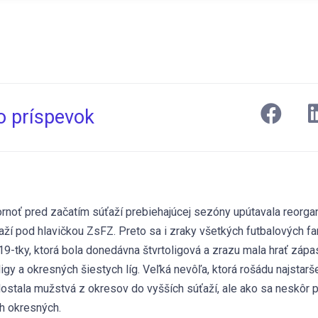
to príspevok
rnoť pred začatím súťaží prebiehajúcej sezóny upútavala reorga
ží pod hlavičkou ZsFZ. Preto sa i zraky všetkých futbalových fa
U19-tky, ktorá bola donedávna štvrtoligová a zrazu mala hrať záp
 ligy a okresných šiestych líg. Veľká nevôľa, ktorá rošádu najstar
ostala mužstvá z okresov do vyšších súťaží, ale ako sa neskôr po
ch okresných.