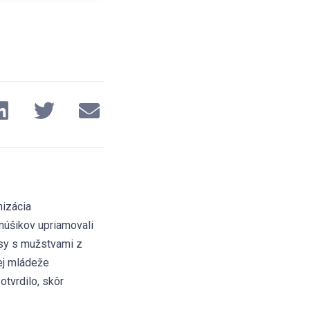
nizácia
núšikov upriamovali
asy s mužstvami z
šej mládeže
tvrdilo, skôr