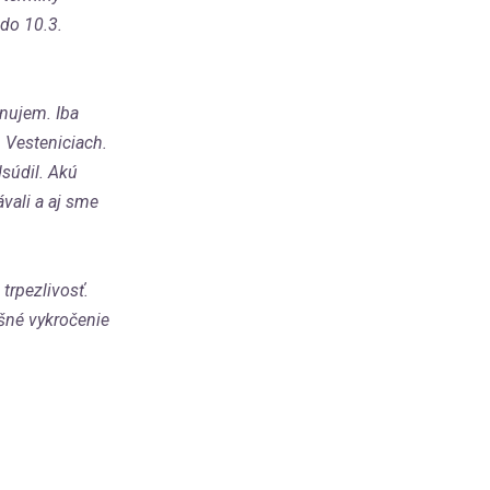
do 10.3.
énujem. Iba
 Vesteniciach.
dsúdil. Akú
vali a aj sme
trpezlivosť.
šné vykročenie