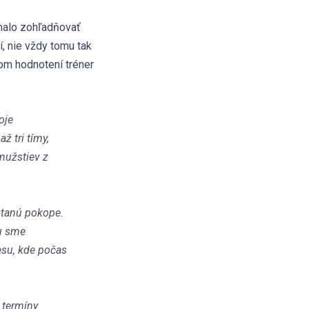
malo zohľadňovať
í, nie vždy tomu tak
kom hodnotení tréner
oje
ž tri tímy,
 mužstiev z
stanú pokope.
cu sme
esu, kde počas
 termíny