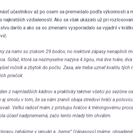
násť učastníkov až po osem sa premiešalo podľa výkonnosti a 
o najkratších vzdialeností. Ako sa však ukázalo už pri rozlosovan
stvu darilo a ako sa so zmenami vysporiadalo sa vyjadril v krát
vič.
ny za nami so ziskom 29 bodov, no niektoré zápasy nenaplnili m
ia. Súťaž, ktorá sa nezmyselne nazýva 4.ligou, má dve tváre, dva a
yšiel ročník a zbytok do počtu. Zasa, ale treba uznať kvalitu tých
ch priečok.
en z najmladších kádrov a prakticky takmer všetci po sezóne o
 aj smolu v tom, že sa nám zranili obaja stredoví hráči a polovi
ovali. Veľkú radosť mám z prístupu hráčov k tréningovému proc
ola účasť nadpriemerná, začo tento mladý tím chválim.
ípravu zahájime v januári a ,,herne” (zápasovo) máme obsadené