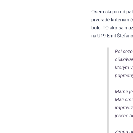
Osem skupín od pät
prvoradé kritérium č
bolo. TO ako sa muž
na U19 Emil Štefano
Pol sezó
očakávan
ktorým v
popredný
Máme jed
Mali sme
improviz
jesene b
Zimnú pr