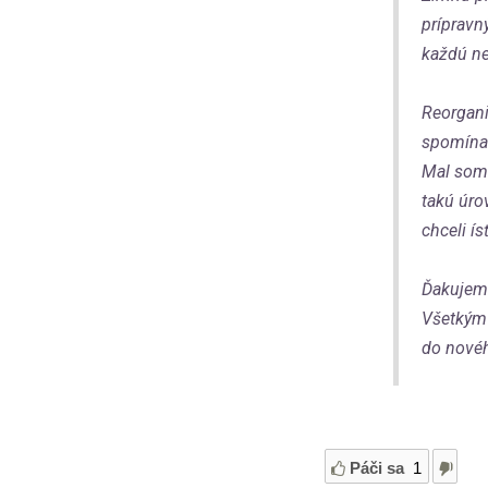
prípravn
každú ne
Reorgani
spomínam
Mal som 
takú úro
chceli ís
Ďakujem 
Všetkým 
do novéh
Páči sa
1