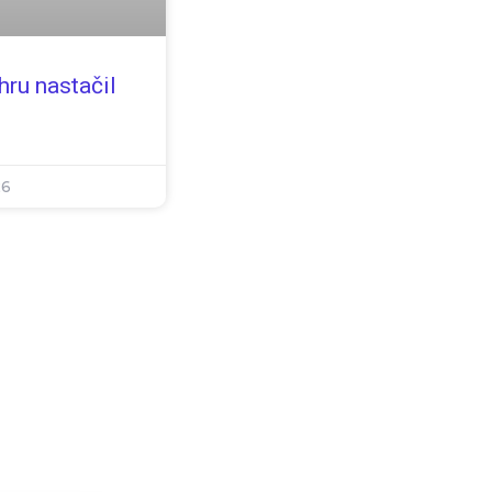
hru nastačil
26