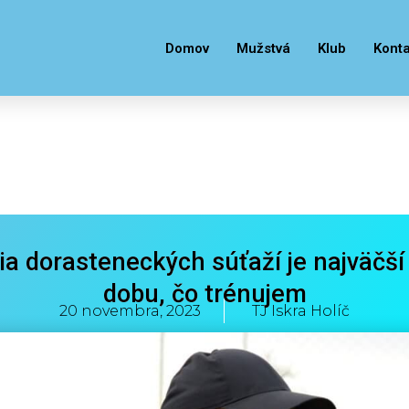
Domov
Mužstvá
Klub
Konta
a dorasteneckých súťaží je najväčší
a dorasteneckých súťaží je najväčší
dobu, čo trénujem
dobu, čo trénujem
20 novembra, 2023
TJ Iskra Holíč