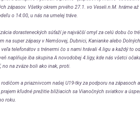
ých zápasov. Všetky okrem prvého 27.1. vo Veseli.n.M. hráme až 
deľu o 14:00, u nás na umelej tráve.
zácia dorasteneckých súťaží je najväčší omyl za celú dobu čo tr
 na super zápasy v Nemšovej, Dubnici, Kanianke alebo Dolných
veľa telefonátov s trénermi čo s nami hrávali 4.ligu a každý to o
veň naplňuje iba skupina A novodobej 4.ligy, kde nás všetci očaká
ť, no na zväze boli ako inak, proti.
rodičom a priaznivcom našej U19-tky za podporu na zápasoch a 
prajem kľudné prežitie blížiacich sa Vianočných sviatkov a úspe
o roku.