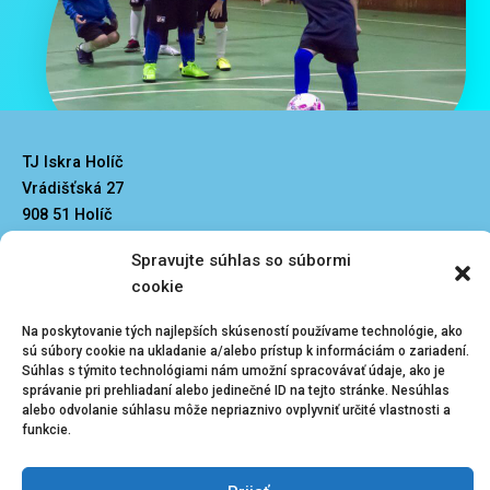
TJ Iskra Holíč
Vrádišťská 27
908 51 Holíč
iskraholic@iskraholic.sk
Spravujte súhlas so súbormi
cookie
Na poskytovanie tých najlepších skúseností používame technológie, ako
sú súbory cookie na ukladanie a/alebo prístup k informáciám o zariadení.
Súhlas s týmito technológiami nám umožní spracovávať údaje, ako je
Kliknutím prijmete
Menu
správanie pri prehliadaní alebo jedinečné ID na tejto stránke. Nesúhlas
súbory cookie
alebo odvolanie súhlasu môže nepriaznivo ovplyvniť určité vlastnosti a
funkcie.
marketing a
Zásady ochrany osobných údajov
Vedenie klubu
povolíte tento
obsah