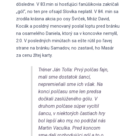
dôsledne. V 83.min si hosťujúci fanúšikovia zakričali
„gól“, no ten pre ofsajd Slovíka neplatil. V 84. min sa
zrodila krásna akcia po osy Švrček, Mráz David,
Kocák a posldný menovaný poslal loptu pred bránku
na osamelého Daniela, ktorý sa v koncovke nemylíl,
2:0. V posledných minútach sa ešte rútil po ľavej
strane na bránku Samadov, no zastavil, ho Masár
za cenu žltej karty.
Tréner Ján Tolla: Prvý polčas fajn,
mali sme dostatok šancí,
nepremieňali sme ich však. Na
konci polčasu sme len predsa
dočkali zaslúženého gólu. V
druhom polčase súper vycítil
šancu, v niektorých častiach hry
bol lepší ako my, no podržal nás
Martin Vaculka. Pred koncom
sme dali rozhodujúci gól a to o