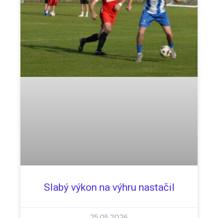
Slabý výkon na výhru nastačil
25.05.2026