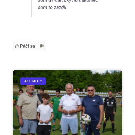
som dvíhal ruky no nakoniec
som to zazdil.
Páči sa
AKTUALITY