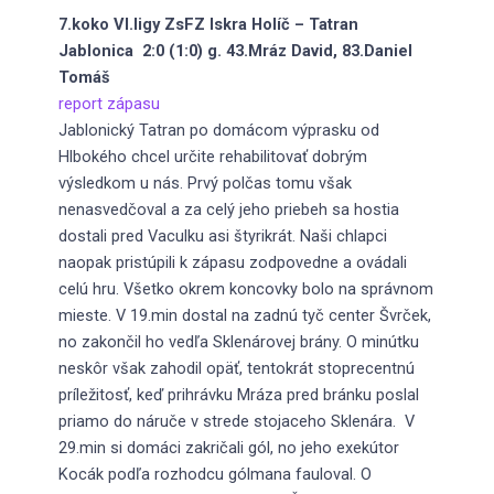
7.koko VI.ligy ZsFZ Iskra Holíč – Tatran
Jablonica 2:0 (1:0) g. 43.Mráz David, 83.Daniel
Tomáš
report zápasu
Jablonický Tatran po domácom výprasku od
Hlbokého chcel určite rehabilitovať dobrým
výsledkom u nás. Prvý polčas tomu však
nenasvedčoval a za celý jeho priebeh sa hostia
dostali pred Vaculku asi štyrikrát. Naši chlapci
naopak pristúpili k zápasu zodpovedne a ovádali
celú hru. Všetko okrem koncovky bolo na správnom
mieste. V 19.min dostal na zadnú tyč center Švrček,
no zakončil ho vedľa Sklenárovej brány. O minútku
neskôr však zahodil opäť, tentokrát stoprecentnú
príležitosť, keď prihrávku Mráza pred bránku poslal
priamo do náruče v strede stojaceho Sklenára. V
29.min si domáci zakričali gól, no jeho exekútor
Kocák podľa rozhodcu gólmana fauloval. O