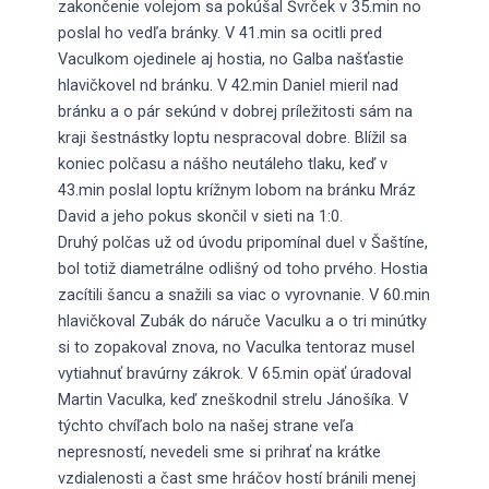
zakončenie volejom sa pokúšal Švrček v 35.min no
poslal ho vedľa bránky. V 41.min sa ocitli pred
Vaculkom ojedinele aj hostia, no Galba našťastie
hlavičkovel nd bránku. V 42.min Daniel mieril nad
bránku a o pár sekúnd v dobrej príležitosti sám na
kraji šestnástky loptu nespracoval dobre. Blížil sa
koniec polčasu a nášho neutáleho tlaku, keď v
43.min poslal loptu krížnym lobom na bránku Mráz
David a jeho pokus skončil v sieti na 1:0.
Druhý polčas už od úvodu pripomínal duel v Šaštíne,
bol totiž diametrálne odlišný od toho prvého. Hostia
zacítili šancu a snažili sa viac o vyrovnanie. V 60.min
hlavičkoval Zubák do náruče Vaculku a o tri minútky
si to zopakoval znova, no Vaculka tentoraz musel
vytiahnuť bravúrny zákrok. V 65.min opäť úradoval
Martin Vaculka, keď zneškodnil strelu Jánošíka. V
týchto chvíľach bolo na našej strane veľa
nepresností, nevedeli sme si prihrať na krátke
vzdialenosti a čast sme hráčov hostí bránili menej