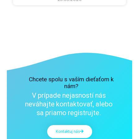
Chcete spolu s vaším dieťaťom k
nám?
V prípade nejasností nás
neváhajte kontaktovať, alebo
sa priamo registrujte.
Kontaktuj nás