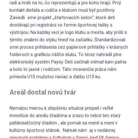
radi a hrdé na to, čo reprezentujú a pre koho hrajú. Prvý
kontakt dieťaťa a rodiča s klubom musí byť pozitívny.
Zaviedli sme projekt „štartovacích setov“, ktoré deti
dostávajú pri registrácii vo forme športovej tašky s
výstrojou. Na každej veci je logo klubu a mesta, aby prišli s
týmito znakmi do styku hneď na začiatku. Štandardizovali
sme proces prihlásenia cez papierové prihlášky v krásnych
folderoch s grafikou nášho klubu. To teraz nahradil plne
elektronický systém Paysy. Deti začínali vnímať kam patria
a bolo to jasné i rodičom. Táto mravenčia práca nám
priniesla U10 mužstvo naviac a ďalšiu U13-ku.
Areál dostal novú tvár
Nemalou mierou k zlepšeniu situácie prispeli i veľké
investície do areálu štadióna a zrazu to nebol ten starý
päťdesiatčočný štadión , ale pomali sa menil a mení v
kultúrny športový stánok. Nahrali nám aj v nedávnej
minulosti problémy s futbalom v Senici, keď FK Senica