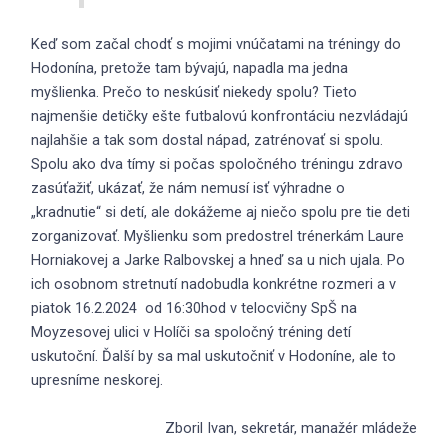
Keď som začal chodť s mojimi vnúčatami na tréningy do
Hodonína, pretože tam bývajú, napadla ma jedna
myšlienka. Prečo to neskúsiť niekedy spolu? Tieto
najmenšie detičky ešte futbalovú konfrontáciu nezvládajú
najlahšie a tak som dostal nápad, zatrénovať si spolu.
Spolu ako dva tímy si počas spoločného tréningu zdravo
zasúťažiť, ukázať, že nám nemusí isť výhradne o
„kradnutie“ si detí, ale dokážeme aj niečo spolu pre tie deti
zorganizovať. Myšlienku som predostrel trénerkám Laure
Horniakovej a Jarke Ralbovskej a hneď sa u nich ujala. Po
ich osobnom stretnutí nadobudla konkrétne rozmeri a v
piatok 16.2.2024 od 16:30hod v telocvičny SpŠ na
Moyzesovej ulici v Holíči sa spoločný tréning detí
uskutoční. Ďalší by sa mal uskutočniť v Hodoníne, ale to
upresníme neskorej.
Zboril Ivan, sekretár, manažér mládeže