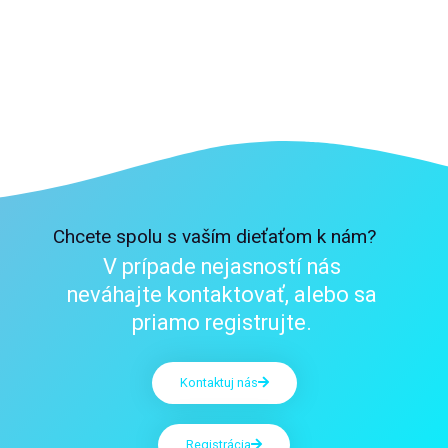
Chcete spolu s vaším dieťaťom k nám?
V prípade nejasností nás
neváhajte kontaktovať, alebo sa
priamo registrujte.
Kontaktuj nás
Registrácia