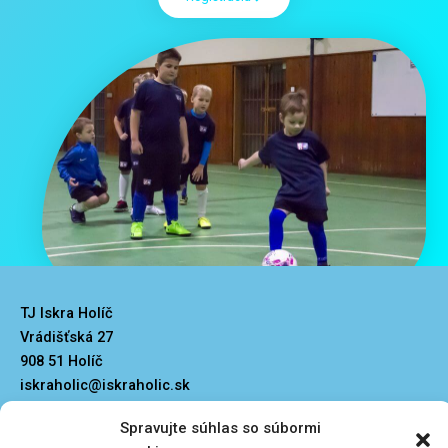
TJ Iskra Holíč
Vrádišťská 27
908 51 Holíč
iskraholic@iskraholic.sk
Spravujte súhlas so súbormi