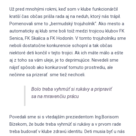
Už pred mnohými rokmi, keď som v klube funkcionárčil
kratší čas občas prišla rada aj na neduh, ktorý nás trápil.
Pomenovali sme to „bermudský trojuholník“. Ako mesto a
automaticky aj klub sme boli toiž medzi trojicou klubov FK
Senica, FK Skalica a FK Hodonín. V tomto trojuholníku sme
neboli dostatočne konkurencie schopní a tak občas
niektoré deti končil v tejto trojici. Ak ich máte málo a ešte
aj z toho sa vám uleje, je to deprimujúce. Nevedeli sme
nájsť spôsob ako konkurovať tomuto prostrediu, ale
nečinne sa prizerať sme tiež nechceli.
Bolo treba vyhrnúť si rukávy a pripraviť
sa na mravenčiu prácu
Povedali sme si s vtedajším preziedentom Ing.Borisom
Bízekom, že bude treba vyhrnúť si rukávy a v prvom rade
treba budovať v klube zdravú identitu. Deti musia byť u nás