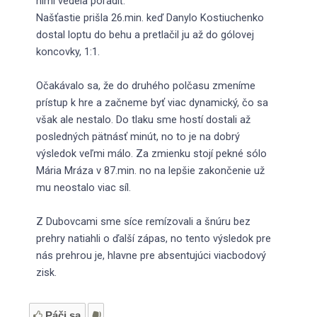
nimi vedela poradiť.
Našťastie prišla 26.min. keď Danylo Kostiuchenko
dostal loptu do behu a pretlačil ju až do gólovej
koncovky, 1:1.
Očakávalo sa, že do druhého polčasu zmeníme
prístup k hre a začneme byť viac dynamický, čo sa
však ale nestalo. Do tlaku sme hostí dostali až
posledných pätnásť minút, no to je na dobrý
výsledok veľmi málo. Za zmienku stojí pekné sólo
Mária Mráza v 87.min. no na lepšie zakončenie už
mu neostalo viac síl.
Z Dubovcami sme síce remízovali a šnúru bez
prehry natiahli o ďalší zápas, no tento výsledok pre
nás prehrou je, hlavne pre absentujúci viacbodový
zisk.
Páči sa