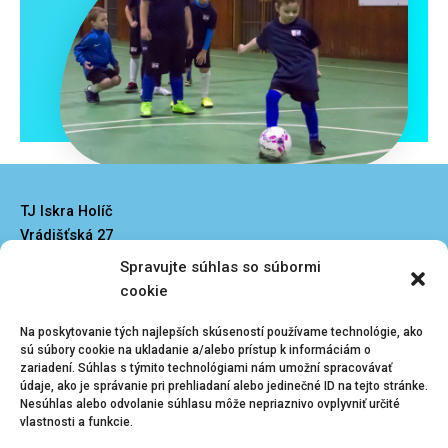
TJ Iskra Holíč
Vrádišťská 27
908 51 Holíč
Spravujte súhlas so súbormi
iskraholic@iskraholic.sk
cookie
Na poskytovanie tých najlepších skúseností používame technológie, ako
sú súbory cookie na ukladanie a/alebo prístup k informáciám o
zariadení. Súhlas s týmito technológiami nám umožní spracovávať
údaje, ako je správanie pri prehliadaní alebo jedinečné ID na tejto stránke.
Nesúhlas alebo odvolanie súhlasu môže nepriaznivo ovplyvniť určité
Kliknutím prijmete
Menu
vlastnosti a funkcie.
súbory cookie