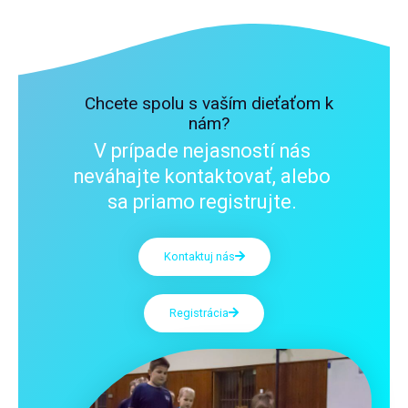
Chcete spolu s vaším dieťaťom k
nám?
V prípade nejasností nás
neváhajte kontaktovať, alebo
sa priamo registrujte.
Kontaktuj nás
Registrácia