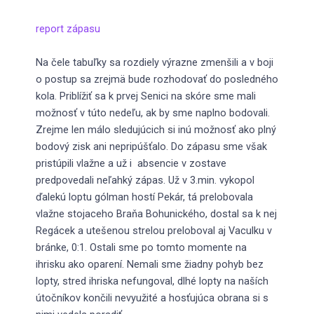
report zápasu
Na čele tabuľky sa rozdiely výrazne zmenšili a v boji
o postup sa zrejmä bude rozhodovať do posledného
kola. Priblížiť sa k prvej Senici na skóre sme mali
možnosť v túto nedeľu, ak by sme naplno bodovali.
Zrejme len málo sledujúcich si inú možnosť ako plný
bodový zisk ani nepripúšťalo. Do zápasu sme však
pristúpili vlažne a už i absencie v zostave
predpovedali neľahký zápas. Už v 3.min. vykopol
ďalekú loptu gólman hostí Pekár, tá prelobovala
vlažne stojaceho Braňa Bohunického, dostal sa k nej
Regácek a utešenou strelou preloboval aj Vaculku v
bránke, 0:1. Ostali sme po tomto momente na
ihrisku ako oparení. Nemali sme žiadny pohyb bez
lopty, stred ihriska nefungoval, dlhé lopty na naších
útočníkov končili nevyužité a hosťujúca obrana si s