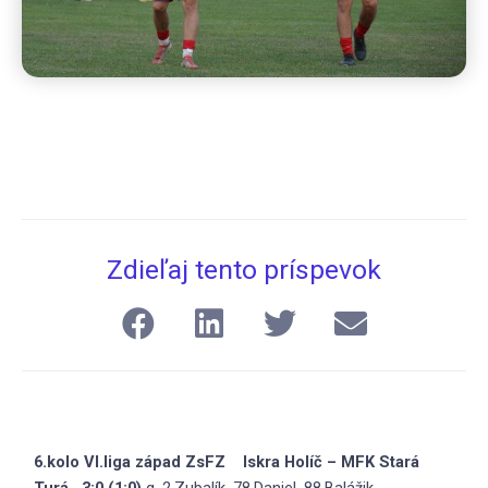
Zdieľaj tento príspevok
6.kolo VI.liga západ ZsFZ Iskra Holíč – MFK Stará
Turá 3:0 (1:0)
g. 2.Zubalík, 78.Daniel, 88.Balážik