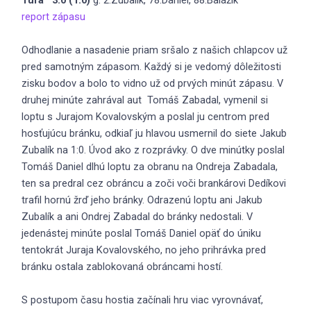
report zápasu
Odhodlanie a nasadenie priam sršalo z našich chlapcov už
pred samotným zápasom. Každý si je vedomý dôležitosti
zisku bodov a bolo to vidno už od prvých minút zápasu. V
druhej minúte zahrával aut Tomáš Zabadal, vymenil si
loptu s Jurajom Kovalovským a poslal ju centrom pred
hosťujúcu bránku, odkiaľ ju hlavou usmernil do siete Jakub
Zubalík na 1:0. Úvod ako z rozprávky. O dve minútky poslal
Tomáš Daniel dlhú loptu za obranu na Ondreja Zabadala,
ten sa predral cez obráncu a zoči voči brankárovi Dedíkovi
trafil hornú žrď jeho bránky. Odrazenú loptu ani Jakub
Zubalík a ani Ondrej Zabadal do bránky nedostali. V
jedenástej minúte poslal Tomáš Daniel opäť do úniku
tentokrát Juraja Kovalovského, no jeho prihrávka pred
bránku ostala zablokovaná obráncami hostí.
S postupom času hostia začínali hru viac vyrovnávať,