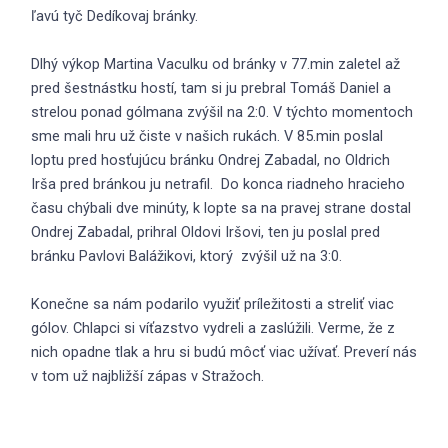
ľavú tyč Dedíkovaj bránky.
Dlhý výkop Martina Vaculku od bránky v 77.min zaletel až
pred šestnástku hostí, tam si ju prebral Tomáš Daniel a
strelou ponad gólmana zvýšil na 2:0. V týchto momentoch
sme mali hru už čiste v našich rukách. V 85.min poslal
loptu pred hosťujúcu bránku Ondrej Zabadal, no Oldrich
Irša pred bránkou ju netrafil. Do konca riadneho hracieho
času chýbali dve minúty, k lopte sa na pravej strane dostal
Ondrej Zabadal, prihral Oldovi Iršovi, ten ju poslal pred
bránku Pavlovi Balážikovi, ktorý zvýšil už na 3:0.
Konečne sa nám podarilo využiť príležitosti a streliť viac
gólov. Chlapci si víťazstvo vydreli a zaslúžili. Verme, že z
nich opadne tlak a hru si budú môcť viac užívať. Preverí nás
v tom už najbližší zápas v Stražoch.