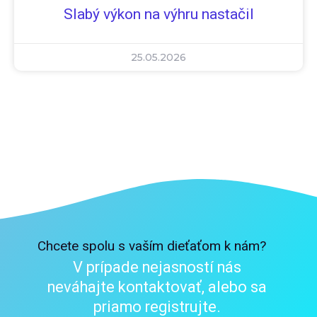
Slabý výkon na výhru nastačil
25.05.2026
Chcete spolu s vaším dieťaťom k nám?
V prípade nejasností nás
neváhajte kontaktovať, alebo sa
priamo registrujte.