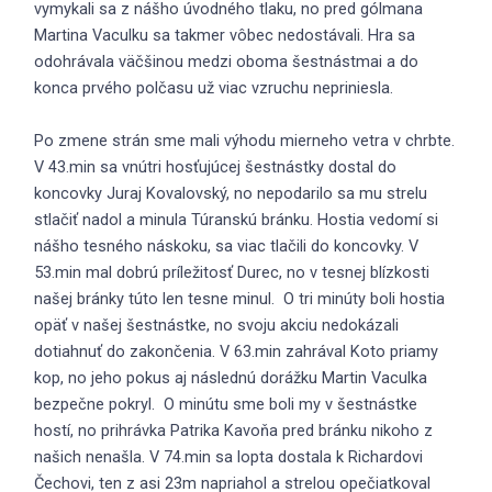
vymykali sa z nášho úvodného tlaku, no pred gólmana
Martina Vaculku sa takmer vôbec nedostávali. Hra sa
odohrávala väčšinou medzi oboma šestnástmai a do
konca prvého polčasu už viac vzruchu nepriniesla.
Po zmene strán sme mali výhodu mierneho vetra v chrbte.
V 43.min sa vnútri hosťujúcej šestnástky dostal do
koncovky Juraj Kovalovský, no nepodarilo sa mu strelu
stlačiť nadol a minula Túranskú bránku. Hostia vedomí si
nášho tesného náskoku, sa viac tlačili do koncovky. V
53.min mal dobrú príležitosť Durec, no v tesnej blízkosti
našej bránky túto len tesne minul. O tri minúty boli hostia
opäť v našej šestnástke, no svoju akciu nedokázali
dotiahnuť do zakončenia. V 63.min zahrával Koto priamy
kop, no jeho pokus aj následnú dorážku Martin Vaculka
bezpečne pokryl. O minútu sme boli my v šestnástke
hostí, no prihrávka Patrika Kavoňa pred bránku nikoho z
našich nenašla. V 74.min sa lopta dostala k Richardovi
Čechovi, ten z asi 23m napriahol a strelou opečiatkoval