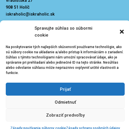
Vrádišťská 27
908 51 Holíč
iskraholic@iskraholic.sk
Spravujte súhlas so súbormi
cookie
Na poskytovanie tých najlepších skúseností používame technológie, ako
Kliknutím prijmete
sú súbory cookie na ukladanie a/alebo prístup k informáciám o zariadení.
Menu
Súhlas s týmito technológiami nám umožní spracovávať údaje, ako je
súbory cookie
správanie pri prehliadaní alebo jedinečné ID na tejto stránke. Nesúhlas
marketing a
Zásady ochrany osobných údajov
Vedenie klubu
alebo odvolanie súhlasu môže nepriaznivo ovplyvniť určité vlastnosti a
povolíte tento
funkcie.
obsah
Prijať
Odmietnuť
Zobraziť predvoľby
Zásady používania súborov cookie
Zásady ochrany osobných údajov