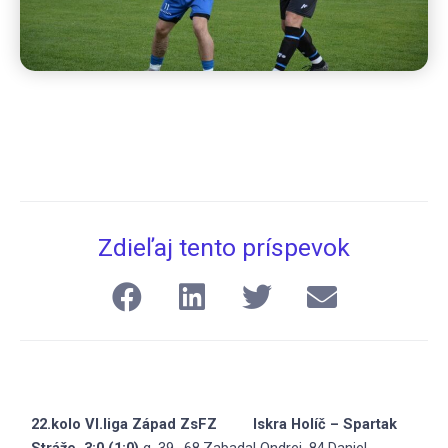
Zdieľaj tento príspevok
22.kolo VI.liga Západ ZsFZ Iskra Holíč – Spartak
Stráže 3:0 (1:0)
g. 39., 68.Zabadal Ondrej, 84.Daniel