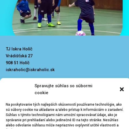
TJ Iskra Holíč
Vrádišťská 27
908 51 Holíč
iskraholic@iskraholic.sk
Spravujte súhlas so súbormi
cookie
Na poskytovanie tých najlepších skúseností používame technológie, ako
Kliknutím prijmete
Menu
sú súbory cookie na ukladanie a/alebo prístup k informáciám o zariadení.
súbory cookie
Súhlas s týmito technológiami nám umožní spracovávať údaje, ako je
správanie pri prehliadaní alebo jedinečné ID na tejto stránke. Nesúhlas
marketing a
Zásady ochrany osobných údajov
Vedenie klubu
alebo odvolanie súhlasu môže nepriaznivo ovplyvniť určité vlastnosti a
povolíte tento