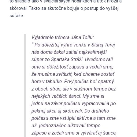
to šliapalo ako v švajčiarskych hodinkách a útok hrozil a
skóroval. Takto sa skutočne bojuje o postup do vyššej
súťaže.
Vyjadrenie trénera Jána Tollu:
“ Po dôležitej výhre vonku v Starej Turej
nás doma čakal zatiaľ najkvalitnejší
súper zo Spartaka Stráží. Uvedomovali
sme si dôležitosť zápasu a vedeli sme,
že musíme zvíťaziť, keď chceme zostať
hore v tabuľke. Prvý polčas bol opatrný
z oboch strán, ale v slušnom tempe bez
nejakých väčších šancí. My sme si
jednu na záver polčasu vypracovali a po
peknej akcii aj skórovali. Do druhého
polčasu sme vstúpili aktívne a tam sme
už jednoznačne diktovali tempo
zápasu a začali sme si vytvárať aj šance,