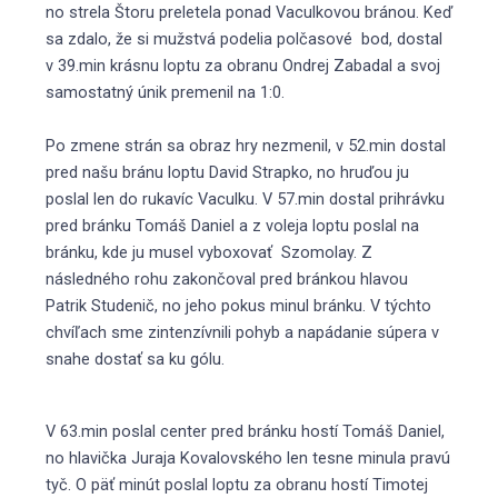
no strela Štoru preletela ponad Vaculkovou bránou. Keď
sa zdalo, že si mužstvá podelia polčasové bod, dostal
v 39.min krásnu loptu za obranu Ondrej Zabadal a svoj
samostatný únik premenil na 1:0.
Po zmene strán sa obraz hry nezmenil, v 52.min dostal
pred našu bránu loptu David Strapko, no hruďou ju
poslal len do rukavíc Vaculku. V 57.min dostal prihrávku
pred bránku Tomáš Daniel a z voleja loptu poslal na
bránku, kde ju musel vyboxovať Szomolay. Z
následného rohu zakončoval pred bránkou hlavou
Patrik Studenič, no jeho pokus minul bránku. V týchto
chvíľach sme zintenzívnili pohyb a napádanie súpera v
snahe dostať sa ku gólu.
V 63.min poslal center pred bránku hostí Tomáš Daniel,
no hlavička Juraja Kovalovského len tesne minula pravú
tyč. O päť minút poslal loptu za obranu hostí Timotej