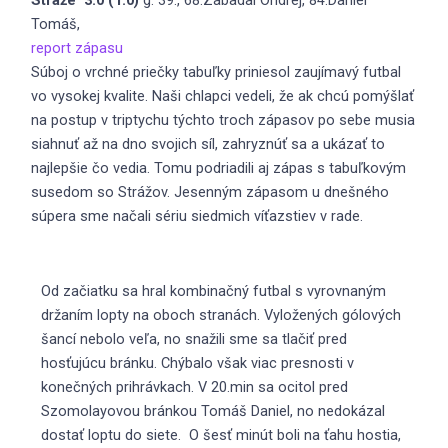
Tomáš,
report zápasu
Súboj o vrchné priečky tabuľky priniesol zaujímavý futbal
vo vysokej kvalite. Naši chlapci vedeli, že ak chcú pomýšlať
na postup v triptychu týchto troch zápasov po sebe musia
siahnuť až na dno svojich síl, zahryznúť sa a ukázať to
najlepšie čo vedia. Tomu podriadili aj zápas s tabuľkovým
susedom so Strážov. Jesenným zápasom u dnešného
súpera sme načali sériu siedmich víťazstiev v rade.
Od začiatku sa hral kombinačný futbal s vyrovnaným
držaním lopty na oboch stranách. Vyložených gólových
šancí nebolo veľa, no snažili sme sa tlačiť pred
hosťujúcu bránku. Chýbalo však viac presnosti v
konečných prihrávkach. V 20.min sa ocitol pred
Szomolayovou bránkou Tomáš Daniel, no nedokázal
dostať loptu do siete. O šesť minút boli na ťahu hostia,