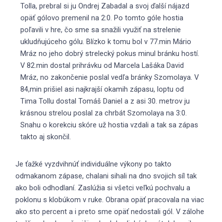
Tolla, prebral si ju Ondrej Zabadal a svoj ďalší nájazd
opäť gólovo premenil na 2:0. Po tomto góle hostia
poľavili v hre, čo sme sa snažili využiť na strelenie
ukludňujúceho gólu. Blízko k tomu bol v 77.min Mário
Mráz no jeho dobrý strelecký pokus minul bránku hostí.
V 82.min dostal prihrávku od Marcela Lašáka David
Mráz, no zakončenie poslal vedľa bránky Szomolaya. V
84,min prišiel asi najkrajší okamih zápasu, loptu od
Tima Tollu dostal Tomáš Daniel a z asi 30. metrov ju
krásnou strelou poslal za chrbát Szomolaya na 3:0.
Snahu o korekciu skóre už hostia vzdali a tak sa zápas
takto aj skončil.
Je ťažké vyzdvihnúť individuálne výkony po takto
odmakanom zápase, chalani sihali na dno svojich síl tak
ako boli odhodlaní. Zaslúžia si všetci veľkú pochvalu a
poklonu s klobúkom v ruke. Obrana opäť pracovala na viac
ako sto percent a i preto sme opäť nedostali gól. V zálohe