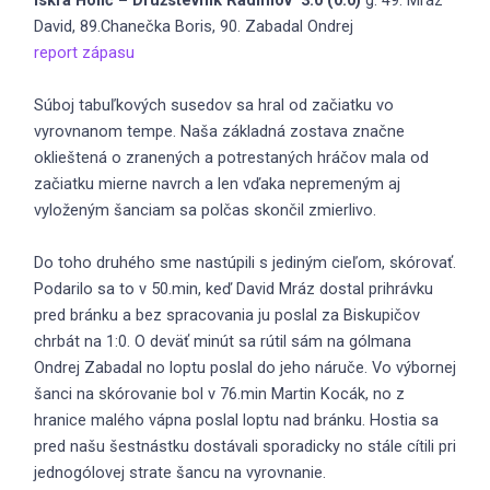
David, 89.Chanečka Boris, 90. Zabadal Ondrej
report zápasu
Súboj tabuľkových susedov sa hral od začiatku vo
vyrovnanom tempe. Naša základná zostava značne
oklieštená o zranených a potrestaných hráčov mala od
začiatku mierne navrch a len vďaka nepremeným aj
vyloženým šanciam sa polčas skončil zmierlivo.
Do toho druhého sme nastúpili s jediným cieľom, skórovať.
Podarilo sa to v 50.min, keď David Mráz dostal prihrávku
pred bránku a bez spracovania ju poslal za Biskupičov
chrbát na 1:0. O deväť minút sa rútil sám na gólmana
Ondrej Zabadal no loptu poslal do jeho náruče. Vo výbornej
šanci na skórovanie bol v 76.min Martin Kocák, no z
hranice malého vápna poslal loptu nad bránku. Hostia sa
pred našu šestnástku dostávali sporadicky no stále cítili pri
jednogólovej strate šancu na vyrovnanie.