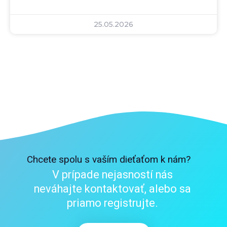
25.05.2026
Chcete spolu s vaším dieťaťom k nám?
V prípade nejasností nás
neváhajte kontaktovať, alebo sa
priamo registrujte.