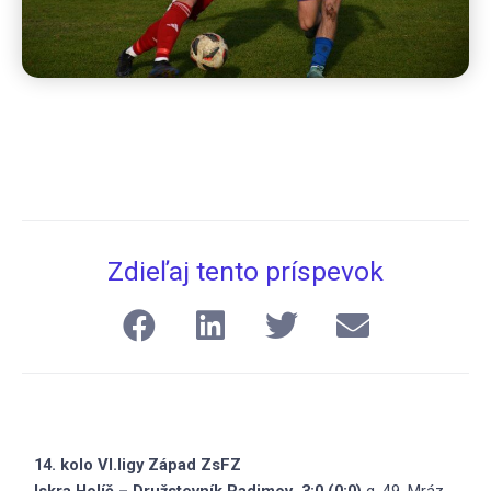
Zdieľaj tento príspevok
14. kolo VI.ligy Západ ZsFZ
Iskra Holíč – Družstevník Radimov 3:0 (0:0)
g. 49. Mráz