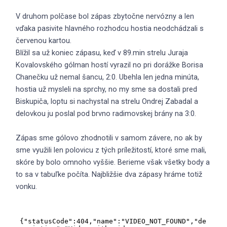
V druhom polčase bol zápas zbytočne nervózny a len
vďaka pasivite hlavného rozhodcu hostia neodchádzali s
červenou kartou.
Blížil sa už koniec zápasu, keď v 89.min strelu Juraja
Kovalovského gólman hostí vyrazil no pri dorážke Borisa
Chanečku už nemal šancu, 2:0. Ubehla len jedna minúta,
hostia už mysleli na sprchy, no my sme sa dostali pred
Biskupiča, loptu si nachystal na strelu Ondrej Zabadal a
delovkou ju poslal pod brvno radimovskej brány na 3:0.
Zápas sme gólovo zhodnotili v samom závere, no ak by
sme využili len polovicu z tých príležitostí, ktoré sme mali,
skóre by bolo omnoho vyššie. Berieme však všetky body a
to sa v tabuľke počíta. Najbližšie dva zápasy hráme totiž
vonku.