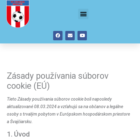
Preskočiť
Consent
Consent
Consent
Consent
Marketing
Menu
na
to
to
to
to
obsah
service
service
service
service
google-
facebook
youtube
rôzne
F
E
Y
maps
a
n
o
c
v
u
e
e
t
b
l
u
o
o
b
o
p
e
k
e
Zásady používania súborov
cookie (EÚ)
Tieto Zásady používania súborov cookie boli naposledy
aktualizované 08.03.2024 a vzťahujú sa na občanov a legálne
osoby s trvalým pobytom v Európskom hospodárskom priestore
a Švajčiarsku.
1. Úvod