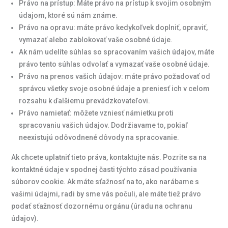
Právo na prístup: Máte právo na prístup k svojim osobným
údajom, ktoré sú nám známe.
Právo na opravu: máte právo kedykoľvek doplniť, opraviť,
vymazať alebo zablokovať vaše osobné údaje.
Ak nám udelíte súhlas so spracovaním vašich údajov, máte
právo tento súhlas odvolať a vymazať vaše osobné údaje.
Právo na prenos vašich údajov: máte právo požadovať od
správcu všetky svoje osobné údaje a preniesť ich v celom
rozsahu k ďalšiemu prevádzkovateľovi.
Právo namietať: môžete vzniesť námietku proti
spracovaniu vašich údajov. Dodržiavame to, pokiaľ
neexistujú odôvodnené dôvody na spracovanie.
Ak chcete uplatniť tieto práva, kontaktujte nás. Pozrite sa na
kontaktné údaje v spodnej časti týchto zásad používania
súborov cookie. Ak máte sťažnosť na to, ako narábame s
vašimi údajmi, radi by sme vás počuli, ale máte tiež právo
podať sťažnosť dozornému orgánu (úradu na ochranu
údajov).