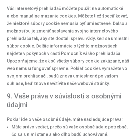
Váš internetový prehliadač môžete použiť na automatické
alebo manuálne mazanie cookies. Môžete tiež špecifikovať,
že niektoré súbory cookie nemusia byť umiestnené. Ďalšou
možnosťou je zmeniť nastavenia svojho internetového
prehliadača tak, aby ste dostali správu vždy, keď sa umiestni
súbor cookie. Ďalšie informácie o týchto možnostiach
nájdete v pokynoch v časti Pomocník vášho prehliadača.
Upozorňujeme, že ak sú všetky súbory cookie zakázané, náš
web nemusí fungovať správne. Pokiaľ cookies vymažete vo
svojom prehliadači, budú znova umiestnené po vašom
súhlase, keď znova navštívite naše webové stránky.
9. Vaše práva v súvislosti s osobnými
údajmi
Pokiaľ ide o vaše osobné údaje, máte nasledujúce práva:
Máte právo vedieť, prečo sú vaše osobné údaje potrebné,
čo sa s nimi stane a ako dlho budú uchovávané.