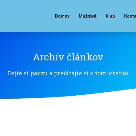
Domov
Mužstvá
Klub
Konta
Archív článkov
Dajte si pauzu a prečítajte si o tom všetko