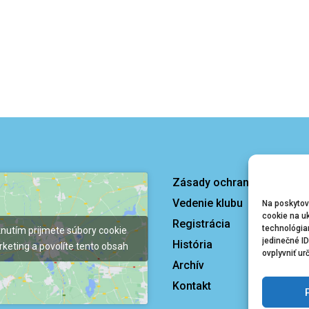
Zásady ochrany osobných
Vedenie klubu
Na poskytov
cookie na uk
Registrácia
technológia
knutím prijmete súbory cookie
jedinečné I
História
keting a povolíte tento obsah
ovplyvniť ur
Archív
Kontakt