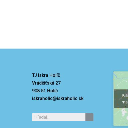
TJ Iskra Holíč
Vrádišťská 27
908 51 Holíč
Kli
iskraholic@iskraholic.sk
mar