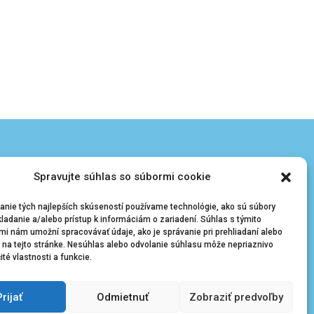
Spravujte súhlas so súbormi cookie
 údajov
anie tých najlepších skúseností používame technológie, ako sú súbory
ladanie a/alebo prístup k informáciám o zariadení. Súhlas s týmito
mi nám umožní spracovávať údaje, ako je správanie pri prehliadaní alebo
D na tejto stránke. Nesúhlas alebo odvolanie súhlasu môže nepriaznivo
čité vlastnosti a funkcie.
Prijať
Odmietnuť
Zobraziť predvoľby