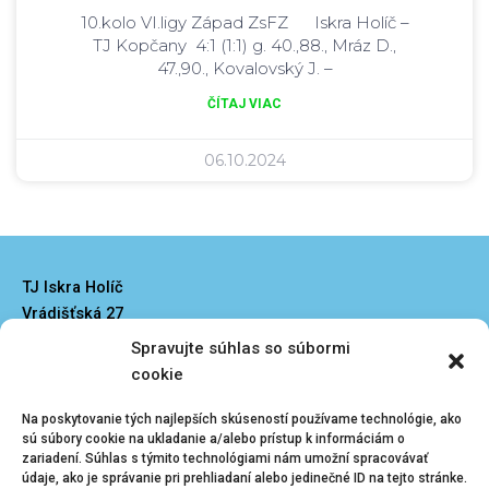
10.kolo VI.ligy Západ ZsFZ Iskra Holíč –
TJ Kopčany 4:1 (1:1) g. 40.,88., Mráz D.,
47.,90., Kovalovský J. –
ČÍTAJ VIAC
06.10.2024
TJ Iskra Holíč
Vrádišťská 27
908 51 Holíč
Spravujte súhlas so súbormi
iskraholic@iskraholic.sk
cookie
Na poskytovanie tých najlepších skúseností používame technológie, ako
sú súbory cookie na ukladanie a/alebo prístup k informáciám o
zariadení. Súhlas s týmito technológiami nám umožní spracovávať
údaje, ako je správanie pri prehliadaní alebo jedinečné ID na tejto stránke.