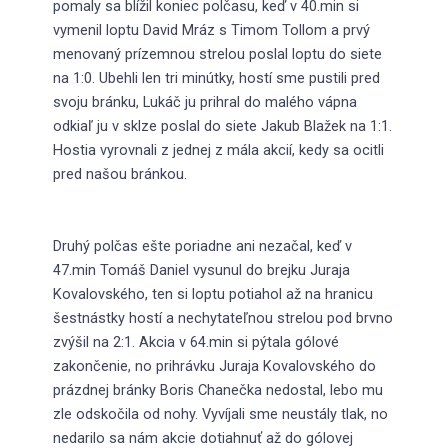
pomaly sa blížil koniec polčasu, keď v 40.min si
vymenil loptu David Mráz s Timom Tollom a prvý
menovaný prízemnou strelou poslal loptu do siete
na 1:0. Ubehli len tri minútky, hostí sme pustili pred
svoju bránku, Lukáč ju prihral do malého vápna
odkiaľ ju v sklze poslal do siete Jakub Blažek na 1:1.
Hostia vyrovnali z jednej z mála akcií, kedy sa ocitli
pred našou bránkou.
Druhý polčas ešte poriadne ani nezačal, keď v
47.min Tomáš Daniel vysunul do brejku Juraja
Kovalovského, ten si loptu potiahol až na hranicu
šestnástky hostí a nechytateľnou strelou pod brvno
zvýšil na 2:1. Akcia v 64.min si pýtala gólové
zakončenie, no prihrávku Juraja Kovalovského do
prázdnej bránky Boris Chanečka nedostal, lebo mu
zle odskočila od nohy. Vyvíjali sme neustály tlak, no
nedarilo sa nám akcie dotiahnuť až do gólovej