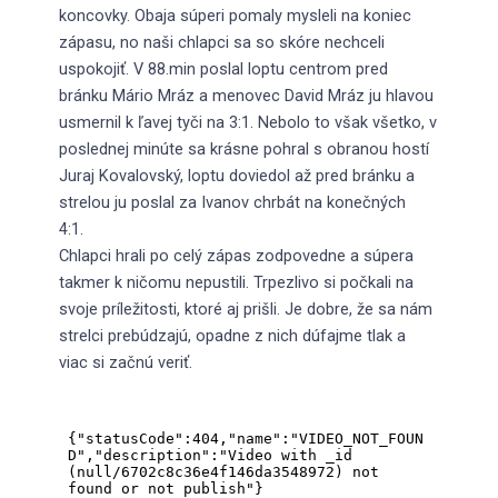
koncovky. Obaja súperi pomaly mysleli na koniec
zápasu, no naši chlapci sa so skóre nechceli
uspokojiť. V 88.min poslal loptu centrom pred
bránku Mário Mráz a menovec David Mráz ju hlavou
usmernil k ľavej tyči na 3:1. Nebolo to však všetko, v
poslednej minúte sa krásne pohral s obranou hostí
Juraj Kovalovský, loptu doviedol až pred bránku a
strelou ju poslal za Ivanov chrbát na konečných
4:1.
Chlapci hrali po celý zápas zodpovedne a súpera
takmer k ničomu nepustili. Trpezlivo si počkali na
svoje príležitosti, ktoré aj prišli. Je dobre, že sa nám
strelci prebúdzajú, opadne z nich dúfajme tlak a
viac si začnú veriť.