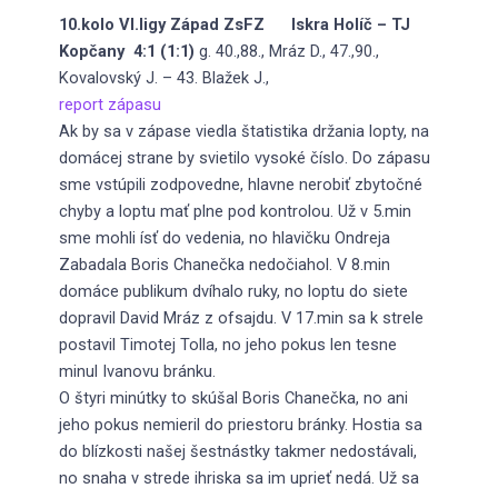
10.kolo VI.ligy Západ ZsFZ Iskra Holíč – TJ
Kopčany 4:1 (1:1)
g. 40.,88., Mráz D., 47.,90.,
Kovalovský J. – 43. Blažek J.,
report zápasu
Ak by sa v zápase viedla štatistika držania lopty, na
domácej strane by svietilo vysoké číslo. Do zápasu
sme vstúpili zodpovedne, hlavne nerobiť zbytočné
chyby a loptu mať plne pod kontrolou. Už v 5.min
sme mohli ísť do vedenia, no hlavičku Ondreja
Zabadala Boris Chanečka nedočiahol. V 8.min
domáce publikum dvíhalo ruky, no loptu do siete
dopravil David Mráz z ofsajdu. V 17.min sa k strele
postavil Timotej Tolla, no jeho pokus len tesne
minul Ivanovu bránku.
O štyri minútky to skúšal Boris Chanečka, no ani
jeho pokus nemieril do priestoru bránky. Hostia sa
do blízkosti našej šestnástky takmer nedostávali,
no snaha v strede ihriska sa im uprieť nedá. Už sa