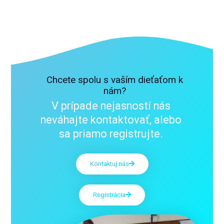
Chcete spolu s vaším dieťaťom k
nám?
V prípade nejasností nás
neváhajte kontaktovať, alebo
sa priamo registrujte.
Kontaktuj nás
Registrácia